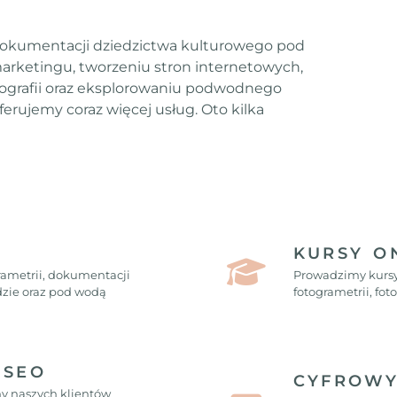
 dokumentacji dziedzictwa kulturowego pod
marketingu, tworzeniu stron internetowych,
nografii oraz eksplorowaniu podwodnego
oferujemy coraz więcej usług. Oto kilka
KURSY O
rametrii, dokumentacji
Prowadzimy kursy 
ądzie oraz pod wodą
fotogrametrii, foto
 SEO
CYFROWY
y naszych klientów