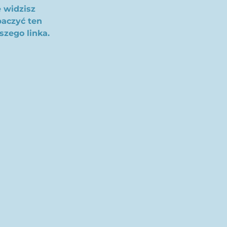
 widzisz
obaczyć ten
szego linka.