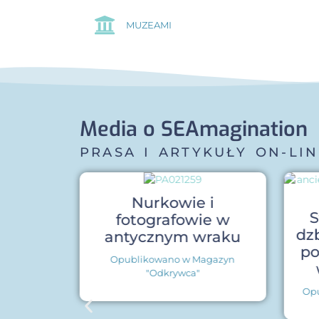
MUZEAMI
Media o SEAmagination
PRASA I ARTYKUŁY ON-LIN
Nurkowie i
S
fotografowie w
dz
antycznym wraku
po
Opublikowano w Magazyn
"Odkrywca"
Opu