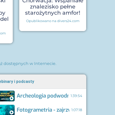
ki
Chorwacja: Wspaniałe
NurkoVi
u
znalezisko pełne
przybl
py
starożytnych amfor!
atrak
del
Opublikowano na divers24.com
Opubliko
.com
iąż dostępnych w Internecie.
binary i podcasty
Archeologia podwodna u wybrzeży Chorw
1:39:54
Fotogrametria - zajrzyj do wraku nie w
1:07:18