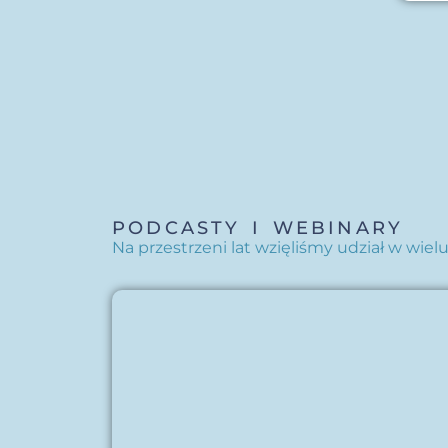
ie
wraku
n Divers24
PODCASTY I WEBINARY
Na przestrzeni lat wzięliśmy udział w wie