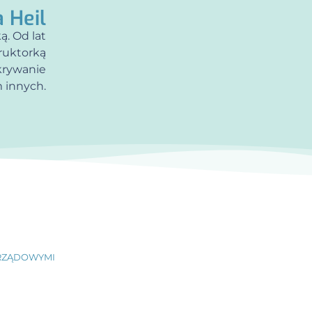
 Heil
ą. Od lat
truktorką
krywanie
 innych.
RZĄDOWYMI