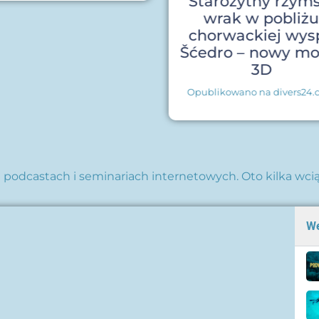
Starożytny rzyms
wrak w pobliż
chorwackiej wys
Šćedro – nowy mo
3D
Opublikowano na divers24
lu podcastach i seminariach internetowych. Oto kilka wc
We