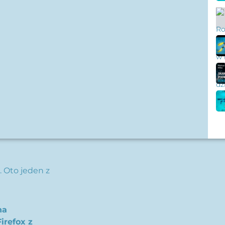
. Oto jeden z
na
irefox z