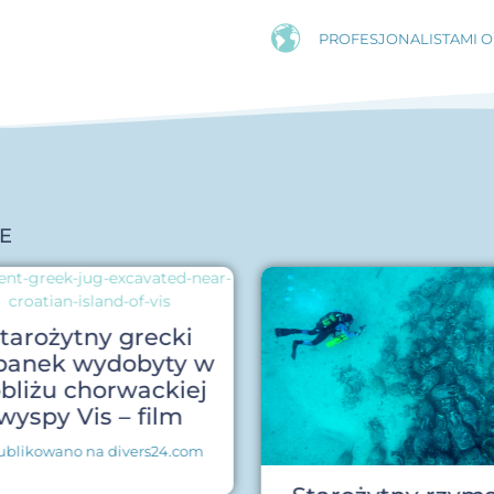
PROFESJONALISTAMI O
E
tarożytny grecki
banek wydobyty w
bliżu chorwackiej
wyspy Vis – film
blikowano na divers24.com