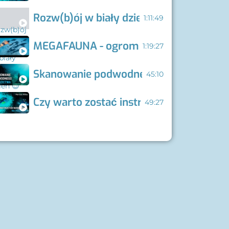
Rozw(b)ój w biały dzień 😉
1:11:49
MEGAFAUNA - ogromne i zachwycające 
1:19:27
Skanowanie podwodnego dziedzictwa ku
45:10
Czy warto zostać instruktorem nurkowa
49:27